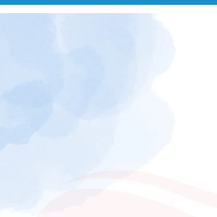
od
Entr
omos
Serviços
Equipe