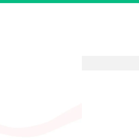
ontologiacob1@gmail.com
e em contato conosco:
(62) 3292-9723
ou
(62) 9 9432-2846
Contato
Geral