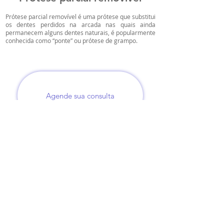
Prótese parcial removível é uma prótese que substitui
os dentes perdidos na arcada nas quais ainda
permanecem alguns dentes naturais, é popularmente
conhecida como “ponte” ou prótese de grampo.
Agende sua consulta
Agende sua consulta
Nossos Horários de Atendimento:
Segunda à sexta-feira das 07:30 às 19:00 horas.