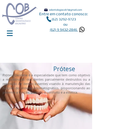
odontologiacob1@gmail.com
Entre em contato conosco:
(62) 3292-9723
ou
(62) 9 9432-2846
Prótese
Prótese Dentária é a especialidade que tem como objetivo
a reconstrução dos dentes parcialmente destruídos ou a
reposição de dentes ausentes visando à manutenção das
funções do sistema estomatognático, proporcionando ao
paciente a função, a saúde, o conforto e a estética.