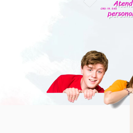
Atend
CRO: 19. 545
personal