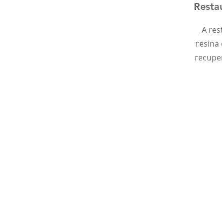
Resta
A res
resina 
recupe