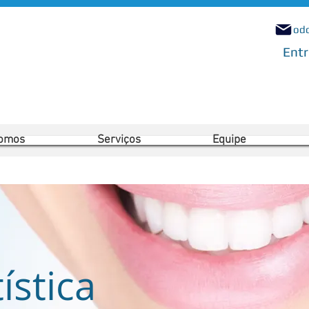
od
Entr
omos
Serviços
Equipe
ística