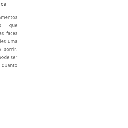
ica
tamentos
ios que
as faces
eles uma
 sorrir.
pode ser
a quanto